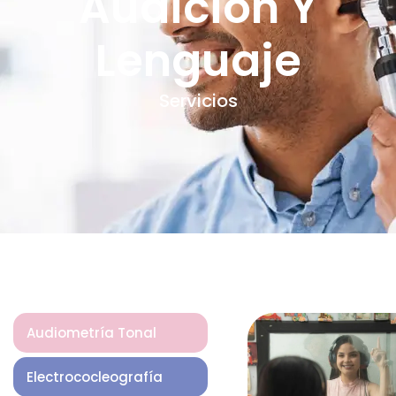
Audición Y
Lenguaje
Servicios
Audiometría Tonal
Electrococleografía