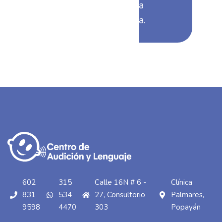
pérdida
auditiva.
602
315
Calle 16N # 6 -
Clínica
831
534
27, Consultorio
Palmares,
9598
4470
303
Popayán