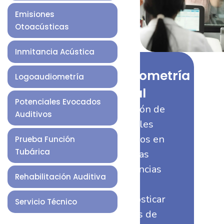
Emisiones
Otoacústicas
Inmitancia Acústica
Audiometría
Logoaudiometría
Tonal
Potenciales Evocados
Medición de
Auditivos
umbrales
auditivos en
Prueba Función
Tubárica
distintas
frecuencias
Rehabilitación Auditiva
para
diagnosticar
Servicio Técnico
niveles de