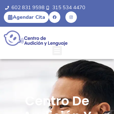
602 831 9598
315 534 4470
Agendar Cita
Centro De